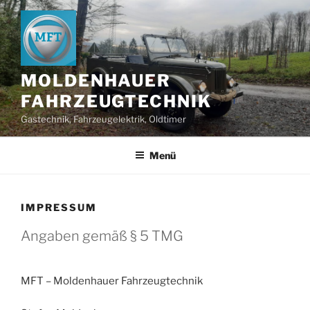
Zum
Inhalt
springen
MOLDENHAUER
FAHRZEUGTECHNIK
Gastechnik, Fahrzeugelektrik, Oldtimer
Menü
IMPRESSUM
Angaben gemäß § 5 TMG
MFT – Moldenhauer Fahrzeugtechnik